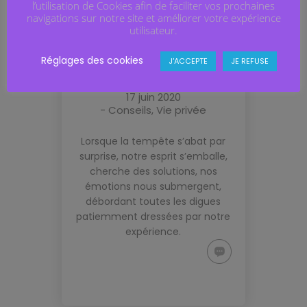
l’utilisation de Cookies afin de faciliter vos prochaines
,
navigations sur notre site et améliorer votre expérience
CONSEILS
VIE PRIVÉE
utilisateur.
RUMINER EN PÉRIODE
DE CRISE
Réglages des cookies
J'ACCEPTE
JE REFUSE
By
Brigittefain
on
17 juin 2020
-
Conseils
,
Vie privée
Lorsque la tempête s’abat par
surprise, notre esprit s’emballe,
cherche des solutions, nos
émotions nous submergent,
débordant toutes les digues
patiemment dressées par notre
expérience.