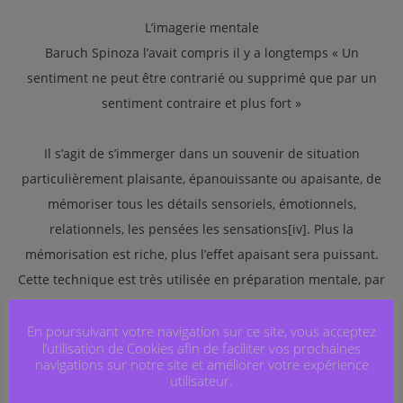
L’imagerie mentale
Baruch Spinoza l’avait compris il y a longtemps « Un
sentiment ne peut être contrarié ou supprimé que par un
sentiment contraire et plus fort »
Il s’agit de s’immerger dans un souvenir de situation
particulièrement plaisante, épanouissante ou apaisante, de
mémoriser tous les détails sensoriels, émotionnels,
relationnels, les pensées les sensations[iv]. Plus la
mémorisation est riche, plus l’effet apaisant sera puissant.
Cette technique est très utilisée en préparation mentale, par
les sportifs de haut niveau.
En poursuivant votre navigation sur ce site, vous acceptez
l’utilisation de Cookies afin de faciliter vos prochaines
Le soutien social
navigations sur notre site et améliorer votre expérience
utilisateur.
Échanger auprès d’une oreille bienveillante permet de