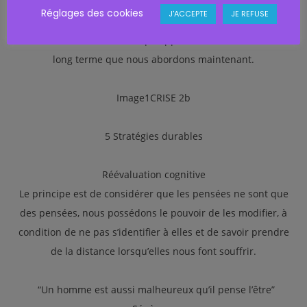
mettre à distance momentanément les pensées anxieuses,
Réglages des cookies
J'ACCEPTE
JE REFUSE
mais le véritable effet d’une discussion avec un proche est
l’entretien d’un lien social qui apporte des bienfaits sur le
long terme que nous abordons maintenant.
Image1CRISE 2b
5 Stratégies durables
Réévaluation cognitive
Le principe est de considérer que les pensées ne sont que
des pensées, nous possédons le pouvoir de les modifier, à
condition de ne pas s’identifier à elles et de savoir prendre
de la distance lorsqu’elles nous font souffrir.
“Un homme est aussi malheureux qu’il pense l’être”